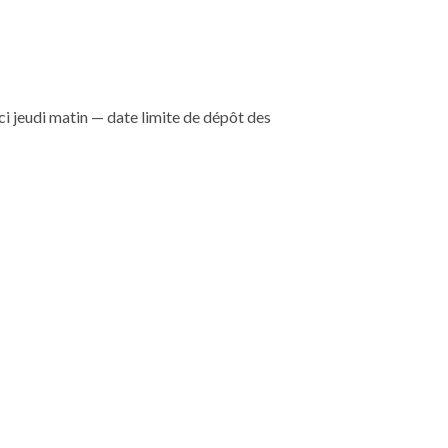
ci jeudi matin — date limite de dépôt des
locatifs et un nouvel élan au marché immobilier.