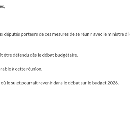
es,
x députés porteurs de ces mesures de se réunir avec le ministre d’i
it être défendu dès le débat budgétaire.
orable à cette réunion.
où le sujet pourrait revenir dans le débat sur le budget 2026.
nfin voir le jour, offrant une meilleure visibilité aux investisseurs 